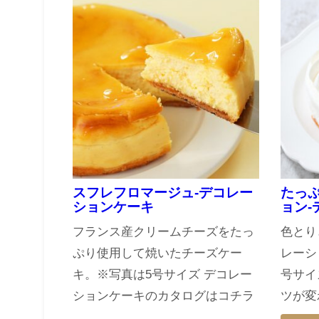
スフレフロマージュ-デコレー
たっ
ションケーキ
ョン
フランス産クリームチーズをたっ
色とり
ぷり使用して焼いたチーズケー
レーシ
キ。※写真は5号サイズ デコレー
号サイ
ションケーキのカタログはコチラ
ツが変
...