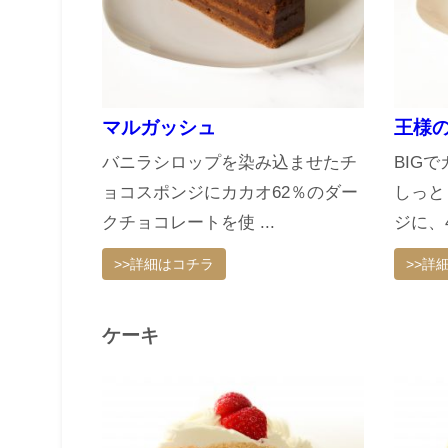
マルガッシュ
王様
バニラシロップを染み込ませたチ
BIG
ョコスポンジにカカオ62％のダー
しっと
クチョコレートを使 ...
ジに、4
>>詳細はコチラ
>>詳
ケーキ