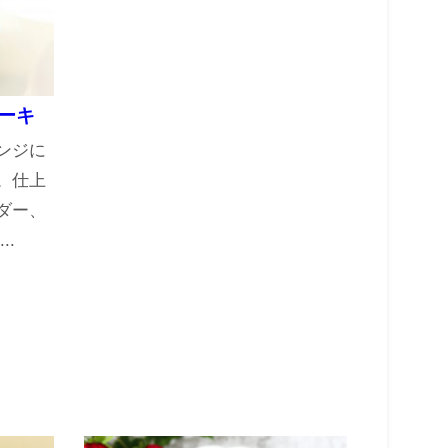
ケーキ
ンジに
。仕上
ダー、
..