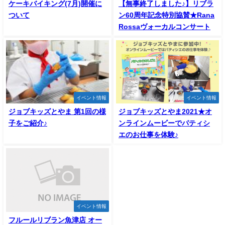
ケーキバイキング(7月)開催に
【無事終了しました♪】リブラ
ついて
ン60周年記念特別協賛★Rana
Rossaヴォーカルコンサート
イベント情報
イベント情報
ジョブキッズとやま 第1回の様
ジョブキッズとやま2021★オ
子をご紹介♪
ンラインムービーでパティシ
エのお仕事を体験♪
イベント情報
フルールリブラン魚津店 オー