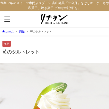
創業62年のスイーツ専門店リブラン 富山銘菓「甘金丹」をはじめ、ケーキや
和菓子、焼き菓子で”幸せの記憶”を。
ホーム
商品
苺のタルトレット
商品
苺のタルトレット