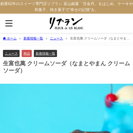
創業62年のスイーツ専門店リブラン 富山銘菓「甘金丹」をはじめ、ケーキや
和菓子、焼き菓子で”幸せの記憶”を。
ホーム
新着情報一覧
ニュース
生富也萬 クリームソーダ（なまとやまん
クリームソーダ）
ニュース
商品
新着情報一覧
生富也萬 クリームソーダ（なまとやまん クリーム
ソーダ）