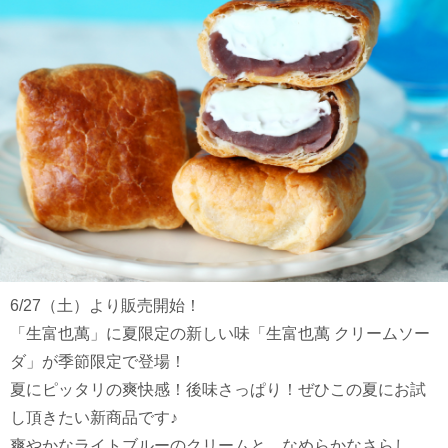
6/27（土）より販売開始！
「生富也萬」に夏限定の新しい味「生富也萬 クリームソー
ダ」が季節限定で登場！
夏にピッタリの爽快感！後味さっぱり！ぜひこの夏にお試
し頂きたい新商品です♪
爽やかなライトブルーのクリームと、なめらかなさらし