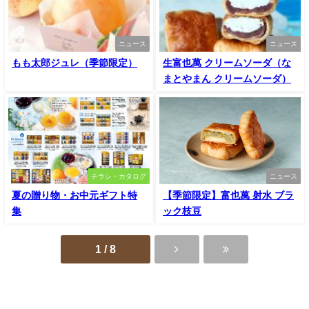
ニュース
ニュース
もも太郎ジュレ（季節限定）
生富也萬 クリームソーダ（な
まとやまん クリームソーダ）
チラシ・カタログ
ニュース
夏の贈り物・お中元ギフト特
【季節限定】富也萬 射水 ブラ
集
ック枝豆
1 / 8