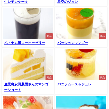
生レモンケーキ
星空のジュレ
商品
商品
ベトナム風コーヒーゼリー
パッションマンゴー
商品
商品
鹿児島安田農園さんのマンゴ
バニラムース＆ジュレ
ーショート