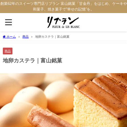
創業62年のスイーツ専門店リブラン 富山銘菓「甘金丹」をはじめ、ケーキや
和菓子、焼き菓子で”幸せの記憶”を。
ホーム
商品
地卵カステラ｜富山銘菓
商品
地卵カステラ｜富山銘菓