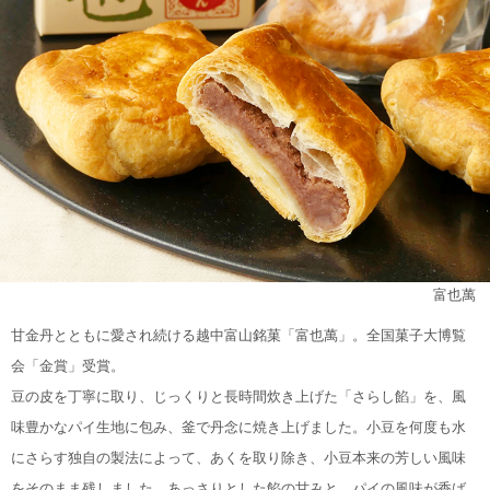
富也萬
甘金丹とともに愛され続ける越中富山銘菓「富也萬」。全国菓子大博覧
会「金賞」受賞。
豆の皮を丁寧に取り、じっくりと長時間炊き上げた「さらし餡」を、風
味豊かなパイ生地に包み、釜で丹念に焼き上げました。小豆を何度も水
にさらす独自の製法によって、あくを取り除き、小豆本来の芳しい風味
をそのまま残しました。あっさりとした餡の甘みと、パイの風味が香ば