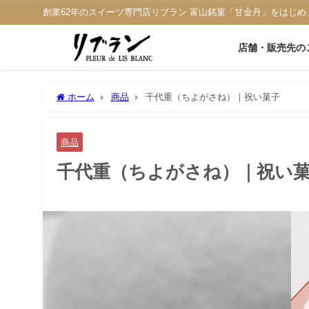
創業62年のスイーツ専門店リブラン 富山銘菓「甘金丹」をはじめ
店舗・販売先の
ホーム
商品
千代重（ちよがさね）｜祝い菓子
商品
千代重（ちよがさね）｜祝い