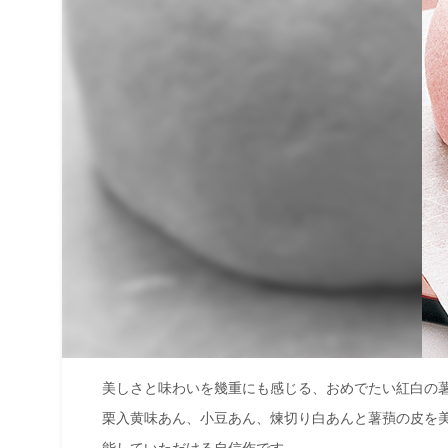
美しさと味わいを幾重にも感じる、おめでたい紅白の
栗入黄味あん、小豆あん、煉切り白あんと薯蕷の皮を