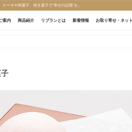
、ケーキや和菓子、焼き菓子で”幸せの記憶”を。
ご案内
商品紹介
リブランとは
新着情報
お取り寄せ・ネッ
菓子