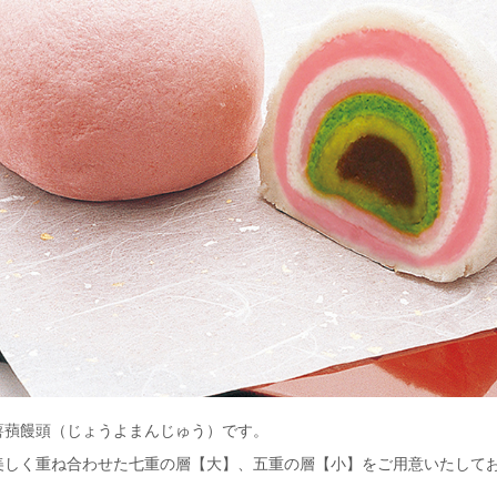
薯蕷饅頭（じょうよまんじゅう）です。
美しく重ね合わせた七重の層【大】、五重の層【小】をご用意いたして