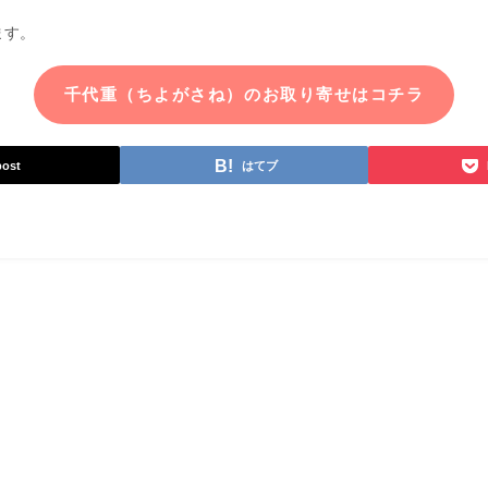
ます。
千代重（ちよがさね）のお取り寄せはコチラ
post
はてブ