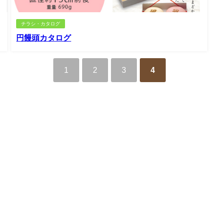
チラシ・カタログ
円饅頭カタログ
1
2
3
4