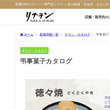
創業62年のスイーツ専門店リブラン 富山銘菓「甘金丹」をはじめ
店舗・販売先の
ホーム
新着情報一覧
チラシ・カタログ
弔事菓子
チラシ・カタログ
弔事菓子カタログ